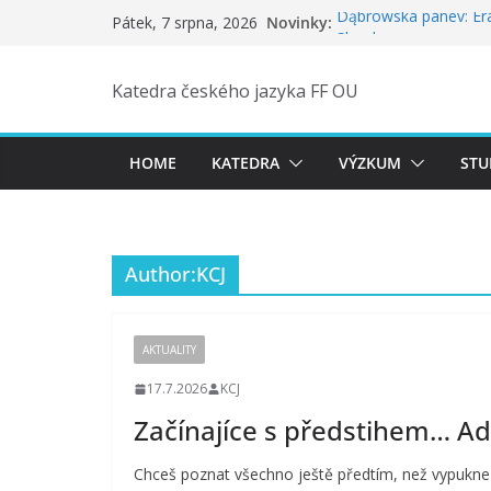
Přeskočit
Novinky:
Dąbrowská pánev: Era
Pátek, 7 srpna, 2026
na
Slezskem
Začínajíce s předsti
obsah
Doktorand Michal Ma
Katedra českého jazyka FF OU
projektu na 12th IVAC
24. ročník (2026) poz
Tři ostravské příspě
HOME
KATEDRA
VÝZKUM
STU
Author:
KCJ
AKTUALITY
17.7.2026
KCJ
Začínajíce s předstihem… A
Chceš poznat všechno ještě předtím, než vypukne 