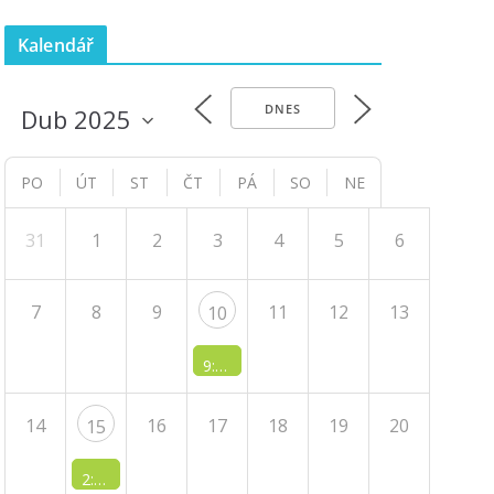
Kalendář
DNES
PO
ÚT
ST
ČT
PÁ
SO
NE
31
1
2
3
4
5
6
7
8
9
11
12
13
10
9:10 AM -
JS - Žaneta Stiborská: Čtení v
14
16
17
18
19
20
15
2:10 PM -
JS - Martin Kavka & Michal Škrabal: Čeština 2.0