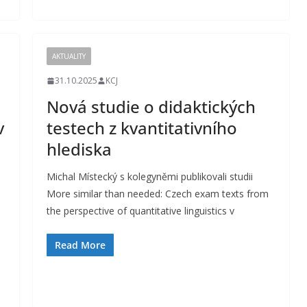
AKTUALITY
31.10.2025
KCJ
Nová studie o didaktických
v
testech z kvantitativního
hlediska
Michal Místecký s kolegyněmi publikovali studii
More similar than needed: Czech exam texts from
á
the perspective of quantitative linguistics v
Read More