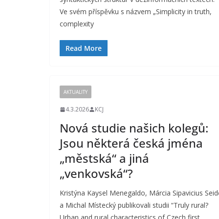
Ve svém příspěvku s názvem „Simplicity in truth,
complexity
Read More
AKTUALITY
4.3.2026
KCJ
Nová studie našich kolegů:
Jsou některá česká jména
„městská“ a jiná
„venkovská“?
Kristýna Kaysel Menegaldo, Márcia Sipavicius Seid
a Michal Místecký publikovali studii “Truly rural?
Urban and rural characteristics of Czech first