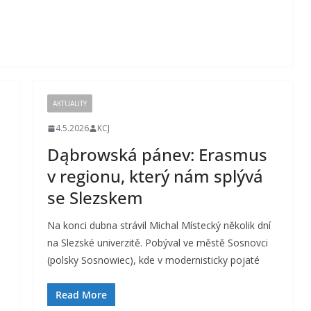
AKTUALITY
4.5.2026
KCJ
Dąbrowská pánev: Erasmus
v regionu, který nám splývá
se Slezskem
Na konci dubna strávil Michal Místecký několik dní
na Slezské univerzitě. Pobýval ve městě Sosnovci
(polsky Sosnowiec), kde v modernisticky pojaté
Read More