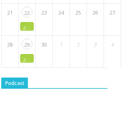
21
23
24
25
26
27
22
2:10 PM -
JS - Jiří Muryc: Výzkum jazykové krajiny česko-
28
30
1
2
3
4
29
2:10 PM -
JS - Michaela Boháčová: Jak pojmenovat sídliště?
Podcast