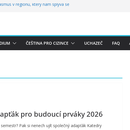
smus v regionu, který nám splývá se
hem… Adapťák pro budoucí prváky 2026
léř prezentoval výsledky výzkumného
S Biennial International Conference
návací turistické exkurze EXPO
vky v novém čísle Acta onomastica
DIUM
ČEŠTINA PRO CIZINCE
UCHAZEČ
FAQ
dapťák pro budoucí prváky 2026
semestr? Pak si nenech ujít společný adapťák Katedry